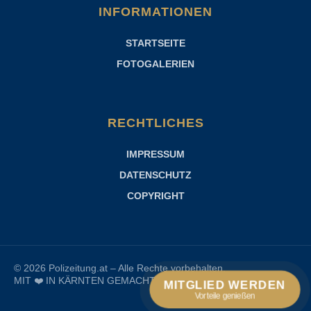
INFORMATIONEN
STARTSEITE
FOTOGALERIEN
RECHTLICHES
IMPRESSUM
DATENSCHUTZ
COPYRIGHT
© 2026 Polizeitung.at – Alle Rechte vorbehalten.
MIT ❤️ IN KÄRNTEN GEMACHT VON
WEAPPU
MITGLIED WERDEN
Vorteile genießen