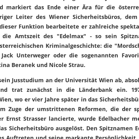
od markiert das Ende einer Ära für die österr
riger Leiter des Wiener Sicherheitsbüros, dem
ieser Funktion bearbeitete er zahlreiche spekta
 die Amtszeit des "Edelmax" - so sein Spitzn
österreichischen Kriminalgeschichte: die "Mordsc
s Jack Unterweger oder die sogenannten Favo
stina Beranek und Nicole Strau.
sein Jusstudium an der Universität Wien ab, absol
d trat zunächst in die Länderbank ein. 19
ien, wo er vier Jahre später in das Sicherheitsb
Im Zuge der umstrittenen Reformen, die der s
er Ernst Strasser lancierte, wurde Edelbacher 
das Sicherheitsbüro ausgelöst.
Den Spitznamen Ed
es Auftreten und seine markante Persönlichkeit.