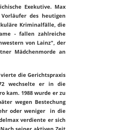
eichische Exekutive. Max
 Vorläufer des heutigen
kuläre Kriminalfälle, die
ame - fallen zahlreiche
hwestern von Lainz", der
ritner Mädchenmorde an
vierte die Gerichtspraxis
72 wechselte er in die
üro kam. 1988 wurde er zu
päter wegen Bestechung
mehr oder weniger in die
elmax verdiente er sich
 Nach seiner aktiven Zeit