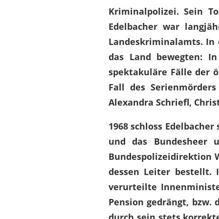
Kriminalpolizei. Sein T
Edelbacher war langjäh
Landeskriminalamts. In d
das Land bewegten:
In
spektakuläre Fälle der 
Fall des Serienmörder
Alexandra Schriefl, Chri
1968 schloss Edelbacher 
und das Bundesheer un
Bundespolizeidirektion W
dessen Leiter bestellt.
verurteilte Innenminist
Pension gedrängt, bzw. 
durch sein stets korrekt